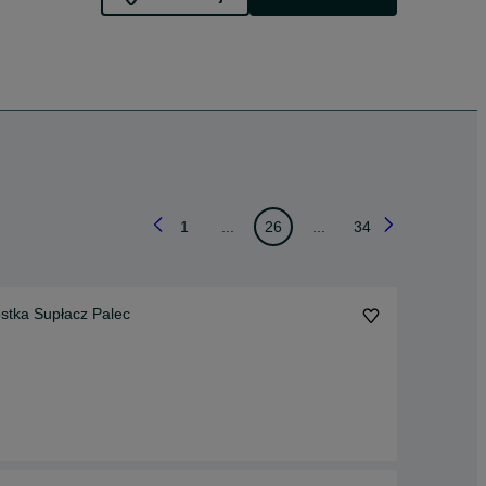
1
...
26
...
34
stka Supłacz Palec