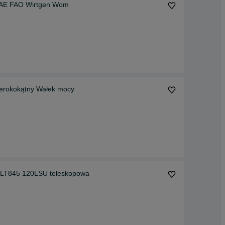
 FAE FAO Wirtgen Wom
erokokątny Wałek mocy
MLT845 120LSU teleskopowa