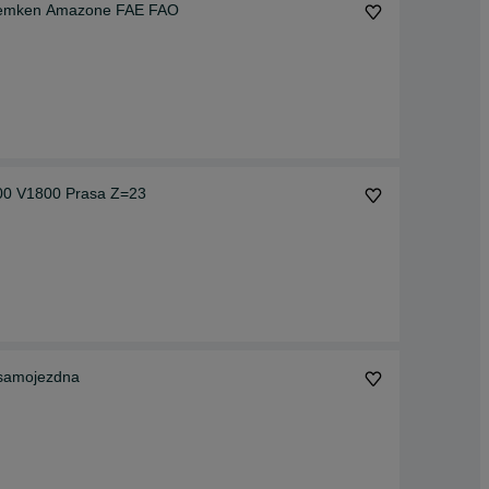
 Lemken Amazone FAE FAO
00 V1800 Prasa Z=23
a samojezdna