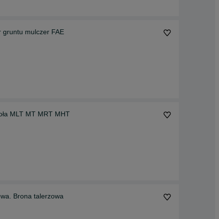
r gruntu mulczer FAE
y Koła MLT MT MRT MHT
wa. Brona talerzowa