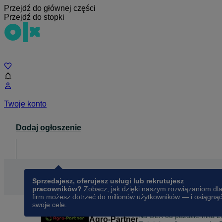
Przejdź do głównej części
Przejdź do stopki
Czat
Twoje konto
Dodaj ogłoszenie
Dla biznesu
opens in a new tab
Sprzedajesz, oferujesz usługi lub rekrutujesz
pracowników?
Zobacz, jak dzięki naszym rozwiązaniom dl
firm możesz dotrzeć do milionów użytkowników — i osiągną
swoje cele.
Na OLX od
października 2
Agro-Partner