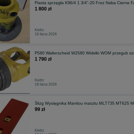
Piasta sprzęgła K96/4 1 3/4"-20 Frez Naba Cierne
1 800 zł
Kietrz
18 lipca 2026
P580 Walterscheid W2580 Widełki WOM przegub sz
1 790 zł
Kietrz
18 lipca 2026
Ślizg Wysięgnika Manitou masztu MLT735 MT625 
99 zł
Kietrz