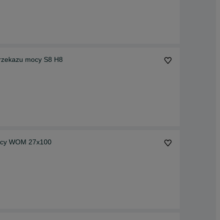
przekazu mocy S8 H8
Widełki Bondioli szerokokątne frez 3/8"-21 Wałek mocy WOM 27x100